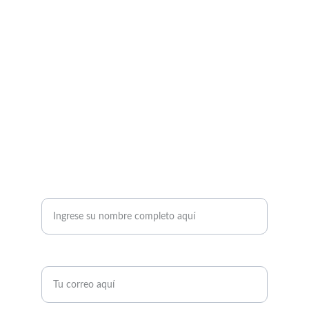
CONTACTO
info@playjitsu-academy.com
+34 688608467
Pl. del Mar Egeo, 14, Local 1, 28821 Coslada, 
Madrid
DÉJANOS TUS DATOS Y TE CONTACTAREMOS
Nombre completo *
Correo electrónico*