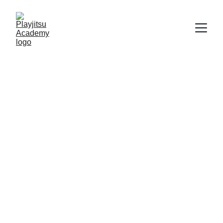
Contacta con 
Playjitsu Academy
Gracias por poneros en contacto con 
Playjitsu Academy. Déjanos un mensaje, 
llámanos o escribidnos por WhatsApp. 
Os responderemos lo antes posible.