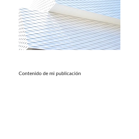
Contenido de mi publicación
Playjitsu Academy
Escuela de BJJ Jiu Jitsu Brasileño Gi y Nogi y 
Grappling en Coslada. Madrid.