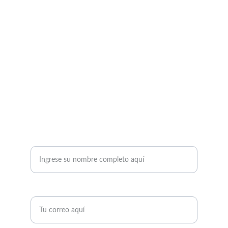
CONTACTO
info@playjitsu-academy.com
+34 688608467
Pl. del Mar Egeo, 14, Local 1, 28821 Coslada, 
Madrid
DÉJANOS TUS DATOS Y TE CONTACTAREMOS
Nombre completo *
Correo electrónico*